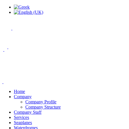
Home
Company
Company Profile
Company Structure
Company Staff
Services
Seaplanes
Waterdromes