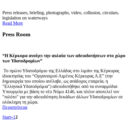
Press releases, briefing, photographs, video, collusion, circulars,
legislation on waterways
Read More
Press Room
“Η Κέρκυρα ανοίγει την αυλαία των αδειοδοτήσεων στο χώρο
των
Υδατοδρομίων”
Το πρώτο Υδατοδρόμιο της Ελλάδας στο λιμάνι της Κέρκυρας
ιδιοκτησίας του “Οργανισμoύ Λιμένος Κέρκυρας Α.Ε” (την
δημιουργία του οποίου ανέλαβε, ως ανάδοχος εταιρεία, η
"Ελληνικά Υδατοδρόμια") αδειοδοτήθηκε από τα συναρμόδια
Υπουργεία με βάση το νέο Νόμο 4146, και πλέον αποτελεί τον
"πιλότο" για την αδειοδότηση δεκάδων άλλων Υδατοδρομίων σε
ολόκληρη τη χώρα.
Περισσότερα
Start
«
1
2