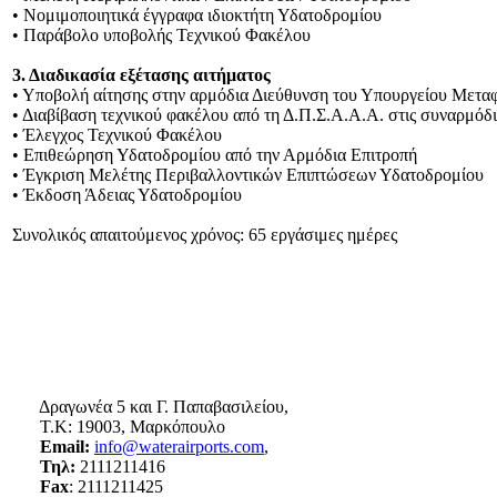
• Νομιμοποιητικά έγγραφα ιδιοκτήτη Υδατοδρομίου
• Παράβολο υποβολής Τεχνικού Φακέλου
3. Διαδικασία εξέτασης αιτήματος
• Υποβολή αίτησης στην αρμόδια Διεύθυνση του Υπουργείου Μετα
• Διαβίβαση τεχνικού φακέλου από τη Δ.Π.Σ.Α.Α.Α. στις συναρμόδι
• Έλεγχος Τεχνικού Φακέλου
• Επιθεώρηση Υδατοδρομίου από την Αρμόδια Επιτροπή
• Έγκριση Μελέτης Περιβαλλοντικών Επιπτώσεων Υδατοδρομίου
• Έκδοση Άδειας Υδατοδρομίου
Συνολικός απαιτούμενος χρόνος: 65 εργάσιμες ημέρες
Δραγωνέα 5 και Γ. Παπαβασιλείου,
Τ.Κ: 19003, Μαρκόπουλο
Email:
info@waterairports.com
,
Τηλ:
2111211416
Fax
: 2111211425