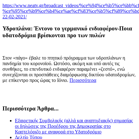
https://www.neatv.gr/broadcast_videos/%ce%94%ce%b5%ce%bb
%ce%95%ce%b9%ce%b4%ce%ae%cf%83%ce%b5%cf%89%ce%bd
22-02-2021/
Υδροπλάνα: Έντονο το γερμανικό ενδιαφέρον-Ποια
υδατοδρόμια βρίσκονται προ των πυλών
Στον «πάγο» έβαλε το πτητικό πρόγραμμα των υδροπλάνων η
πανδημία του κορονοϊού. Ωστόσο, ακόμη και υπό αυτές τις
συνθήκες, το επενδυτικό ενδιαφέρον παραμένει «ζεστό», ενώ
συνεχίζονται οι προσπάθειες διαμόρφωσης δικτύου υδατοδρομίων,
με επίκεντρο προς ώρας το Ιόνιο.
Περισσότερα
Περισσότερα Άρθρα...
Εξαιρετικής Συμβολικής (αλλά και αναπτυξιακής) σημασίας
οι δηλώσεις της Προέδρου της Δημοκρατίας στο
Καστελόριζο με αναφορά στο Υδατοδρόμιο
Δελτίο Τύπου